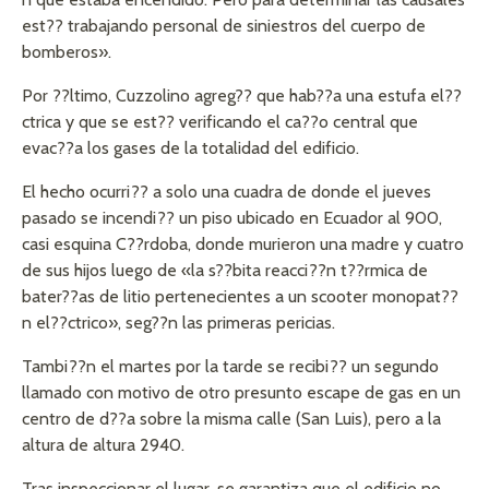
est?? trabajando personal de siniestros del cuerpo de
bomberos».
Por ??ltimo, Cuzzolino agreg?? que hab??a una estufa el??
ctrica y que se est?? verificando el ca??o central que
evac??a los gases de la totalidad del edificio.
El hecho ocurri?? a solo una cuadra de donde el jueves
pasado se incendi?? un piso ubicado en Ecuador al 900,
casi esquina C??rdoba, donde murieron una madre y cuatro
de sus hijos luego de «la s??bita reacci??n t??rmica de
bater??as de litio pertenecientes a un scooter monopat??
n el??ctrico», seg??n las primeras pericias.
Tambi??n el martes por la tarde se recibi?? un segundo
llamado con motivo de otro presunto escape de gas en un
centro de d??a sobre la misma calle (San Luis), pero a la
altura de altura 2940.
Tras inspeccionar el lugar, se garantiza que el edificio no