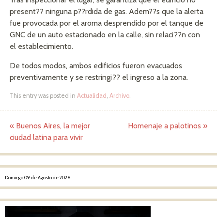
present?? ninguna p??rdida de gas.
Adem??s que la alerta
fue provocada por el aroma desprendido por el tanque de
GNC de un auto estacionado en la calle, sin relaci??n con
el establecimiento.
De todos modos, ambos edificios fueron evacuados
preventivamente y se restringi?? el ingreso a la zona.
This entry was posted in
Actualidad
,
Archivo
.
«
Buenos Aires, la mejor
Homenaje a palotinos
»
Post navigation
ciudad latina para vivir
Domingo 09 de Agosto de 2026