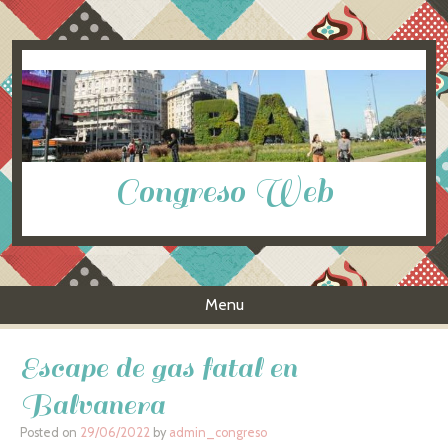
Congreso Web
Menu
Skip to content
Escape de gas fatal en
Balvanera
Posted on
29/06/2022
by
admin_congreso