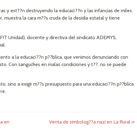
ras y est??n destruyendo la educaci??n y las infancias de miles.
, muestra la cara m??s cruda de la desidia estatal y tiene
-FIT Unidad), docente y directiva del sindicato ADEMYS,
al.
miento a la educaci??n p??blica, que venimos denunciando con
esto. Con sanguches en malas condiciones y t??, no se puede
to, sino a exigir m??s presupuesto para una educaci??n p??blica
re.
ta en
Venta de simbolog??a nazi en La Rural
»