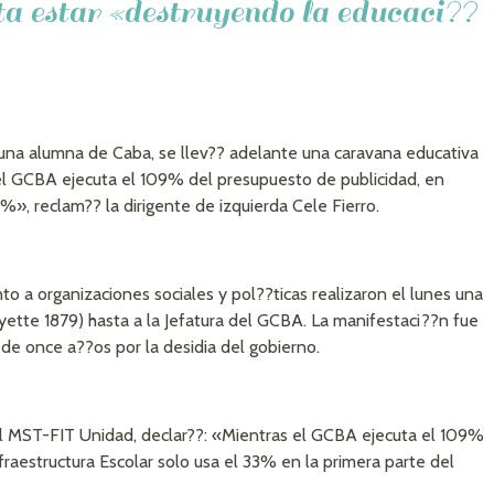
 estar «destruyendo la educaci??
 una alumna de Caba, se llev?? adelante una caravana educativa
el GCBA ejecuta el 109% del presupuesto de publicidad, en
3%», reclam?? la dirigente de izquierda Cele Fierro.
o a organizaciones sociales y pol??ticas realizaron el lunes una
yette 1879) hasta a la Jefatura del GCBA. La manifestaci??n fue
de once a??os por la desidia del gobierno.
del MST-FIT Unidad, declar??: «Mientras el GCBA ejecuta el 109%
fraestructura Escolar solo usa el 33% en la primera parte del