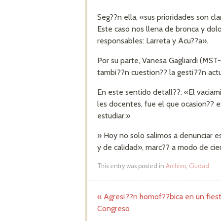
Seg??n ella, «sus prioridades son cla
Este caso nos llena de bronca y dolor
responsables: Larreta y Acu??a».
Por su parte, Vanesa Gagliardi (MST
tambi??n cuestion?? la gesti??n actu
En este sentido detall??: «El vacia
les docentes, fue el que ocasion?? 
estudiar.»
» Hoy no solo salimos a denunciar es
y de calidad», marc?? a modo de cier
This entry was posted in
Archivo
,
Ciudad
.
«
Agresi??n homof??bica en un fies
Post navigation
Congreso