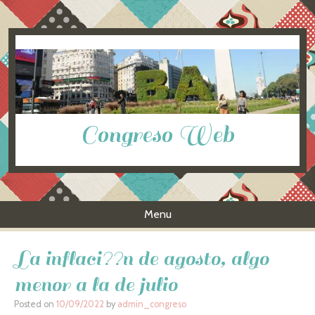
Congreso Web
Menu
Skip to content
La inflaci??n de agosto, algo
menor a la de julio
Posted on
10/09/2022
by
admin_congreso