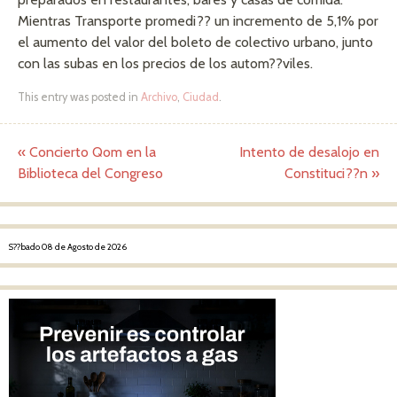
Mientras Transporte promedi?? un incremento de 5,1% por
el aumento del valor del boleto de colectivo urbano, junto
con las subas en los precios de los autom??viles.
This entry was posted in
Archivo
,
Ciudad
.
«
Concierto Qom en la
Intento de desalojo en
Post navigation
Biblioteca del Congreso
Constituci??n
»
S??bado 08 de Agosto de 2026