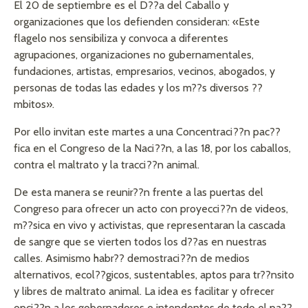
El 20 de septiembre es el D??a del Caballo y
organizaciones que los defienden consideran: «
Este
flagelo nos sensibiliza y convoca a diferentes
agrupaciones, organizaciones no gubernamentales,
fundaciones, artistas, empresarios, vecinos, abogados, y
personas de todas las edades y los m??s diversos ??
mbitos».
Por ello invitan este martes a una Concentraci??n pac??
fica en el Congreso de la Naci??n, a las 18, por los caballos,
contra el maltrato y la tracci??n animal.
De esta manera se reunir??n frente a las puertas del
Congreso para ofrecer un acto con proyecci??n de videos,
m??sica en vivo y activistas, que representaran la cascada
de sangre que se vierten todos los d??as en nuestras
calles. Asimismo habr?? demostraci??n de medios
alternativos, ecol??gicos, sustentables, aptos para tr??nsito
y libres de maltrato animal. La idea es facilitar y ofrecer
opci??n a los gobernadores e intendentes de todo el pa??