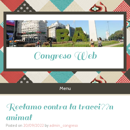
Congreso Web
Menu
Skip to content
Reclamo contra la tracci??n
animal
Posted on
20/09/2022
by
admin_congreso