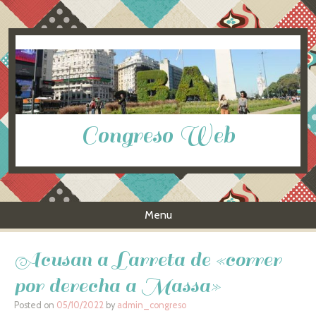
Congreso Web
Menu
Skip to content
Acusan a Larreta de «correr
por derecha a Massa»
Posted on
05/10/2022
by
admin_congreso