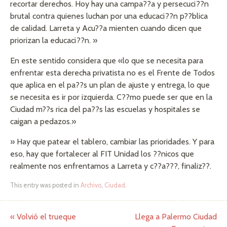
recortar derechos. Hoy hay una campa??a y persecuci??n
brutal contra quienes luchan por una educaci??n p??blica
de calidad. Larreta y Acu??a mienten cuando dicen que
priorizan la educaci??n. »
En este sentido considera que «lo que se necesita para
enfrentar esta derecha privatista no es el Frente de Todos
que aplica en el pa??s un plan de ajuste y entrega, lo que
se necesita es ir por izquierda. C??mo puede ser que en la
Ciudad m??s rica del pa??s las escuelas y hospitales se
caigan a pedazos.»
» Hay que patear el tablero, cambiar las prioridades. Y para
eso, hay que fortalecer al FIT Unidad los ??nicos que
realmente nos enfrentamos a Larreta y c??a???, finaliz??.
This entry was posted in
Archivo
,
Ciudad
.
«
Volvió el trueque
Llega a Palermo Ciudad
Post navigation