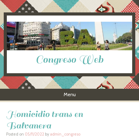
Congreso Web
Menu
Skip to content
Homicidio trans en
Balvanera
Posted on
05/11/2022
by
admin_congreso