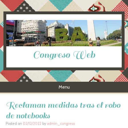
Congreso Web
Menu
Skip to content
Reclaman medidas tras el robo
de notebooks
Posted on
02/12/2022
by
admin_congreso