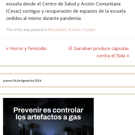
escuela desde el Centro de Salud y Acción Comunitaria
(Cesac) contiguo y recuperación de espacios de la escuela
cedidos al mismo durante pandemia.
This entry was posted in
Actualidad
,
Archivo
,
Ciudad
.
«
Horror y femicidio
El Garrahan produce cápsulas
Post navigation
contra el Sida
»
Jueves 06 de Agosto de 2026