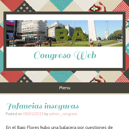
Congreso Web
Menu
Skip to content
Infancias inseguras
Posted on
08/02/2023
by
admin_congreso
En el Bajo Flores hubo una balacera por cuestiones de