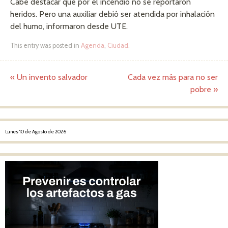
Cabe destacar que por el incendio no se reportaron
heridos. Pero una auxiliar debió ser atendida por inhalación
del humo, informaron desde UTE.
This entry was posted in
Agenda
,
Ciudad
.
«
Un invento salvador
Cada vez más para no ser
Post navigation
pobre
»
Lunes 10 de Agosto de 2026