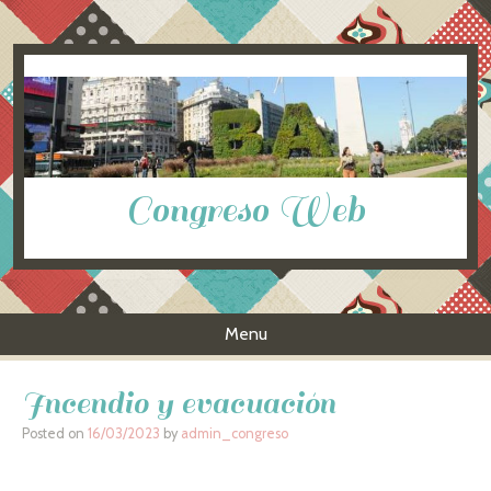
Congreso Web
Menu
Skip to content
Incendio y evacuación
Posted on
16/03/2023
by
admin_congreso