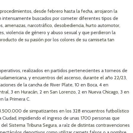
 procedimientos, desde febrero hasta la fecha, arrojaron la
n intensamente buscados por cometer diferentes tipos de
os, amenazas, narcotráfico, desobediencia, hurto automotor,
s, violencia de género y abuso sexual y que perdieron la
producto de su pasión por los colores de su camiseta tan
operativos, realizados en partidos pertenecientes a torneos de
Sudamericana, y encuentros del ascenso, durante el año 22/23,
aciones de la cancha de River Plate, 10 en Boca, 4 en
ntral, 3 en Huracán, 2 en San Lorenzo, 2 en Nueva Chicago, 3 en
en la Primera C.
3.500.000 de simpatizantes en los 328 encuentros futbolístico
a Ciudad, impidiendo el ingreso de unas 1700 personas que
 del Sistema Tribuna Segura, a raíz de distintas contravenciones
spectáculos deportivos como utilizar carnets falsos o a nombre