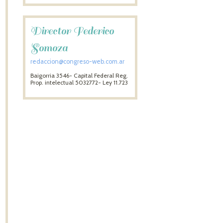
Director Federico
Somoza
redaccion@congreso-web.com.ar
Baigorria 3546- Capital Federal Reg.
Prop. intelectual 5032772- Ley 11.723