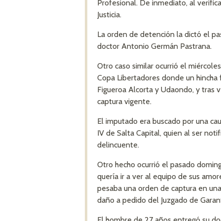
Profesional. De inmediato, al verific
Justicia.
La orden de detención la dictó el p
doctor Antonio Germán Pastrana.
Otro caso similar ocurrió el miércol
Copa Libertadores donde un hincha f
Figueroa Alcorta y Udaondo, y tras v
captura vigente.
El imputado era buscado por una caus
IV de Salta Capital, quien al ser not
delincuente.
Otro hecho ocurrió el pasado doming
quería ir a ver al equipo de sus amo
pesaba una orden de captura en una
daño a pedido del Juzgado de Garant
El hombre de 27 años entregó su doc