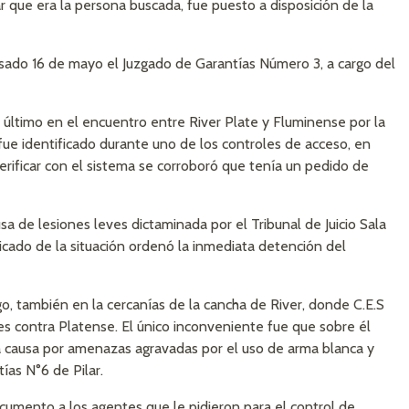
ar que era la persona buscada, fue puesto a disposición de la
asado 16 de mayo el Juzgado de Garantías Número 3, a cargo del
es último en el encuentro entre River Plate y Fluminense por la
ue identificado durante uno de los controles de acceso, en
erificar con el sistema se corroboró que tenía un pedido de
a de lesiones leves dictaminada por el Tribunal de Juicio Sala
ificado de la situación ordenó la inmediata detención del
o, también en la cercanías de la cancha de River, donde C.E.S
res contra Platense. El único inconveniente fue que sobre él
 causa por amenazas agravadas por el uso de arma blanca y
ías N°6 de Pilar.
umento a los agentes que le pidieron para el control de