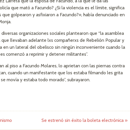
ez Larreta que la esposa de Facundo, a la que le da las
icía que mató a Facundo? ¿Si la violencia es el límite, significa
s que golpearon y asfixiaron a Facundo?», había denunciado en
Monja.
e diversas organizaciones sociales plantearon que “la asamblea
ca que llevaban adelante lxs compañerxs de Rebelión Popular y
 en un lateral del obelisco sin ningún inconveniente cuando la
es comenzó a reprimir y detener militantes”.
an al piso a Facundo Molares, lo aprietan con las piernas contra
eltan, cuando un manifestante que los estaba filmando les grita
 se movía y estaba todo morado”, subrayaron.
onismo
Se estrenó sin éxito la boleta electrónica
»