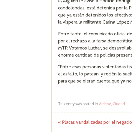
«¿Alguien le aviso a Horacio Rodrígu
condolencias, está detenida por la Pol
que ya están detenidos los efectivo
la víspera la militante Carina López 
Entre tanto, el comunicado oficial d
por el rechazo a la farsa democráti
MTR Votamos Luchar, se desarrollaba
enorme cantidad de policías present
“Entre esas personas violentadas tir
el asfalto, lo patean, y recién lo su
para que se dieran cuenta que ya no
This entry was posted in
Archivo
,
Ciudad
.
«
Placas vandalizadas por el negaci
Post navigation