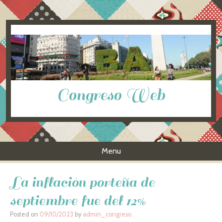
Congreso Web
Menu
Skip to content
La inflación porteña de
septiembre fue del 12%
Posted on
09/10/2023
by
admin_congreso