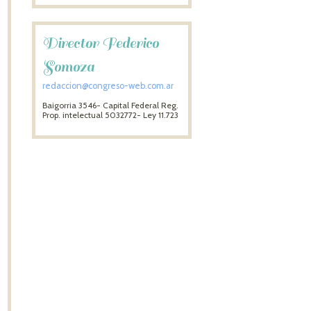
Director Federico
Somoza
redaccion@congreso-web.com.ar
Baigorria 3546- Capital Federal Reg.
Prop. intelectual 5032772- Ley 11.723