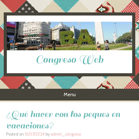
Congreso Web
Menu
Skip to content
¿Qué hacer con los peques en
vacaciones?
Posted on
15/07/2024
by
admin_congreso