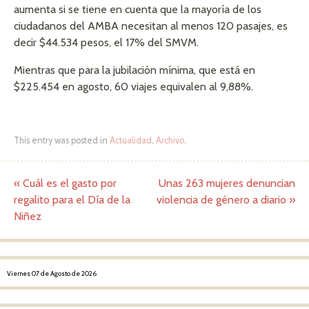
aumenta si se tiene en cuenta que la mayoría de los
ciudadanos del AMBA necesitan al menos 120 pasajes, es
decir $44.534 pesos, el 17% del SMVM.
Mientras que para la jubilación mínima, que está en
$225.454 en agosto, 60 viajes equivalen al 9,88%.
This entry was posted in
Actualidad
,
Archivo
.
«
Cuál es el gasto por
Unas 263 mujeres denuncian
Post navigation
regalito para el Día de la
violencia de género a diario
»
Niñez
Viernes 07 de Agosto de 2026