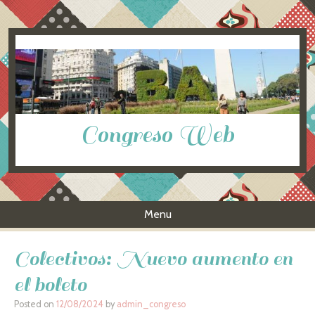
Congreso Web
Menu
Skip to content
Colectivos: Nuevo aumento en
el boleto
Posted on
12/08/2024
by
admin_congreso