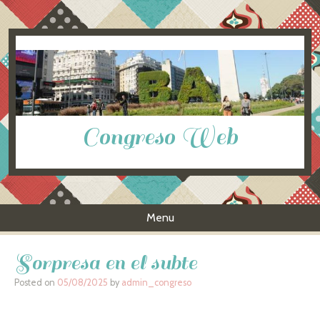
Congreso Web
Menu
Skip to content
Sorpresa en el subte
Posted on
05/08/2025
by
admin_congreso