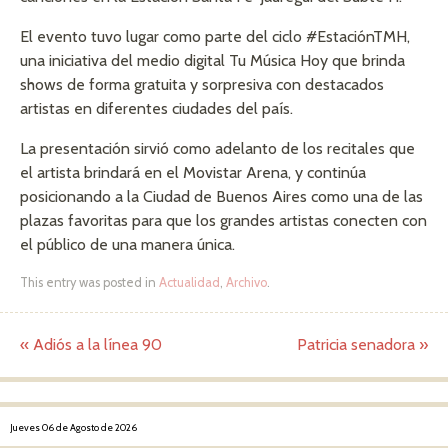
El evento tuvo lugar como parte del ciclo #EstaciónTMH,
una iniciativa del medio digital Tu Música Hoy que brinda
shows de forma gratuita y sorpresiva con destacados
artistas en diferentes ciudades del país.
La presentación sirvió como adelanto de los recitales que
el artista brindará en el Movistar Arena, y continúa
posicionando a la Ciudad de Buenos Aires como una de las
plazas favoritas para que los grandes artistas conecten con
el público de una manera única.
This entry was posted in
Actualidad
,
Archivo
.
«
Adiós a la línea 90
Patricia senadora
»
Post navigation
Jueves 06 de Agosto de 2026