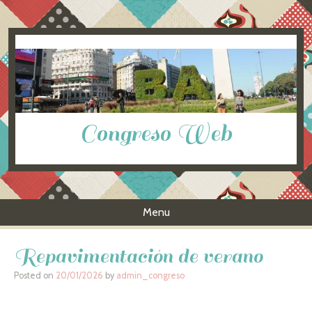
Congreso Web
Menu
Skip to content
Repavimentación de verano
Posted on
20/01/2026
by
admin_congreso