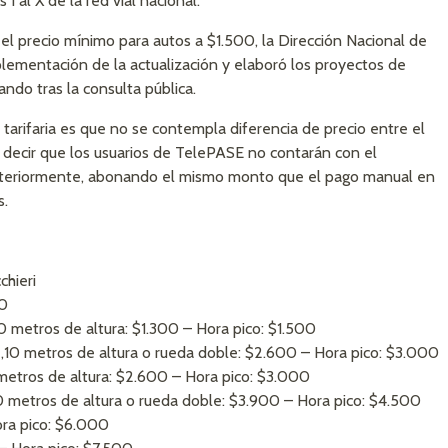
 I al X de la red vial nacional.
 el precio mínimo para autos a $1.500, la Dirección Nacional de
plementación de la actualización y elaboró los proyectos de
ndo tras la consulta pública.
 tarifaria es que no se contempla diferencia de precio entre el
s decir que los usuarios de TelePASE no contarán con el
anteriormente, abonando el mismo monto que el pago manual en
s.
chieri
50
10 metros de altura: $1.300 – Hora pico: $1.500
2,10 metros de altura o rueda doble: $2.600 – Hora pico: $3.000
 metros de altura: $2.600 – Hora pico: $3.000
10 metros de altura o rueda doble: $3.900 – Hora pico: $4.500
ora pico: $6.000