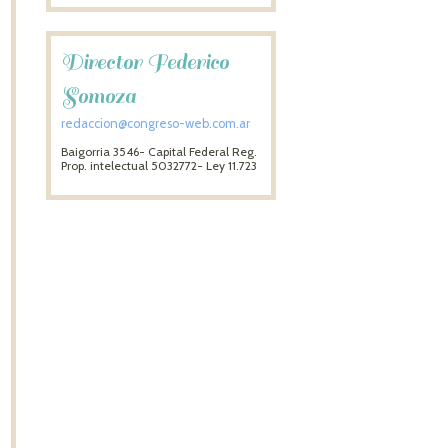
Director Federico
Somoza
redaccion@congreso-web.com.ar
Baigorria 3546- Capital Federal Reg.
Prop. intelectual 5032772- Ley 11.723