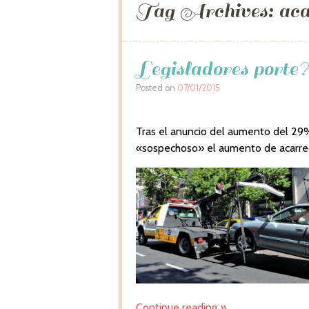
Tag Archives:
aca
Legisladores porte?
Posted on
07/01/2015
Tras el anuncio del aumento del 29%,
«sospechoso» el aumento de acarre
Continue reading
»