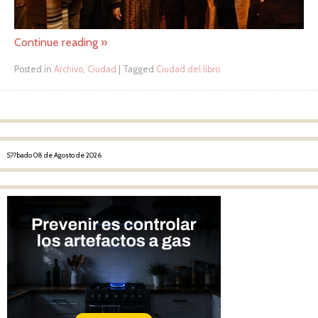
Continue reading
»
Posted in
Archivo
,
Ciudad
|
Tagged
Ciudad del libro
Post navigation
S??bado 08 de Agosto de 2026