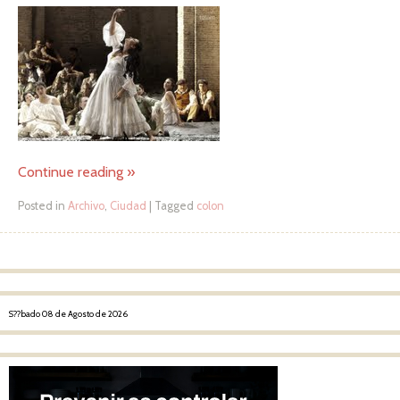
Continue reading
»
Posted in
Archivo
,
Ciudad
|
Tagged
colon
Post navigation
S??bado 08 de Agosto de 2026