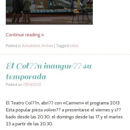
Continue reading
»
Posted in
Actualidad
,
Archivo
|
Tagged
colon
El Col??n inaugur?? su
temporada
Posted on
17/04/2013
El Teatro Col??n, abri?? con «Carmen» el programa 2013.
Esta popular pieza volver?? a presentarse el viernes y s??
bado desde las 20.30; el domingo desde las 17 y el martes
23 a partir de las 20.30.