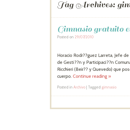
Tag Archives:
gim
Gimnasio gratuito 
Posted on
29/07/2010
Horacio Rodr??guez Larreta, Jefe de
de Gesti??n y Participaci??n Comunal
Ricchieri (Beir?? y Quevedo) que pose
cuerpo.
Continue reading
»
Posted in
Archivo
|
Tagged
gimnasio
Post navigation