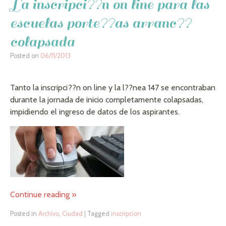
La inscripci??n on line para las
escuelas porte??as arranc??
colapsada
Posted on
06/11/2013
Tanto la inscripci??n on line y la l??nea 147 se encontraban
durante la jornada de inicio completamente colapsadas,
impidiendo el ingreso de datos de los aspirantes.
Continue reading
»
Posted in
Archivo
,
Ciudad
|
Tagged
inscripcion