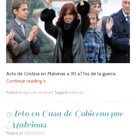
Acto de Cristina en Malvinas a 30 a??os de la guerra.
Continue reading
»
Posted in
Agenda
,
Archivo
|
Tagged
malvinas
Acto en Casa de Gobierno por
Malvinas
Posted on
05/03/2012