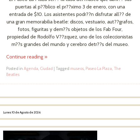
puertas al p??blico el pr??ximo 3 de enero, con una
entrada de $10. Los asistentes podr??n disfrutar all?? de
una gran memorabilia beatle: discos, vestuario, aut??grafos,
fotos, figuritas y dem??s objetos de los Fab Four,
propiedad de Rodolfo V??zquez, uno de los coleccionistas
m??s grandes del mundo y cerebro detr??s del museo.
Continue reading
»
Posted in
Agenda
,
Ciudad
|
Tagged
museos
,
Paseo La Plaza
,
The
Beatles
Post navigation
Lunes 10 de Agosto de 2026