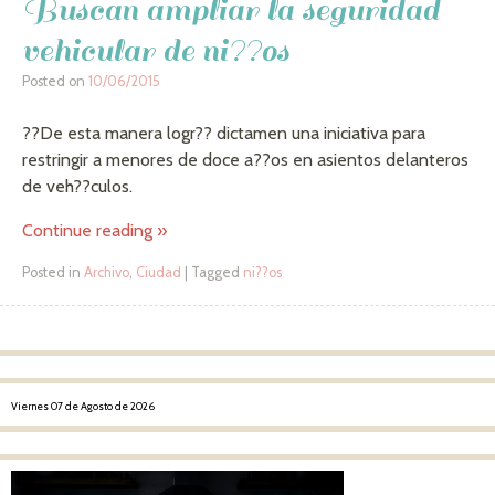
Buscan ampliar la seguridad
vehicular de ni??os
Posted on
10/06/2015
??De esta manera logr?? dictamen una iniciativa para
restringir a menores de doce a??os en asientos delanteros
de veh??culos.
Continue reading
»
Posted in
Archivo
,
Ciudad
|
Tagged
ni??os
Post navigation
Viernes 07 de Agosto de 2026