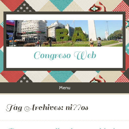
Congreso Web
Menu
Skip to content
Tag Archives:
ni??os