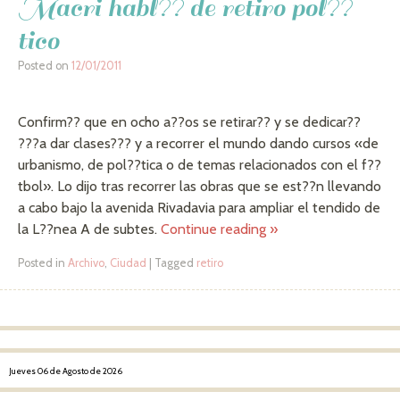
Macri habl?? de retiro pol??
tico
Posted on
12/01/2011
Confirm?? que en ocho a??os se retirar?? y se dedicar??
???a dar clases??? y a recorrer el mundo dando cursos «de
urbanismo, de pol??tica o de temas relacionados con el f??
tbol». Lo dijo tras recorrer las obras que se est??n llevando
a cabo bajo la avenida Rivadavia para ampliar el tendido de
la L??nea A de subtes.
Continue reading
»
Posted in
Archivo
,
Ciudad
|
Tagged
retiro
Post navigation
Jueves 06 de Agosto de 2026