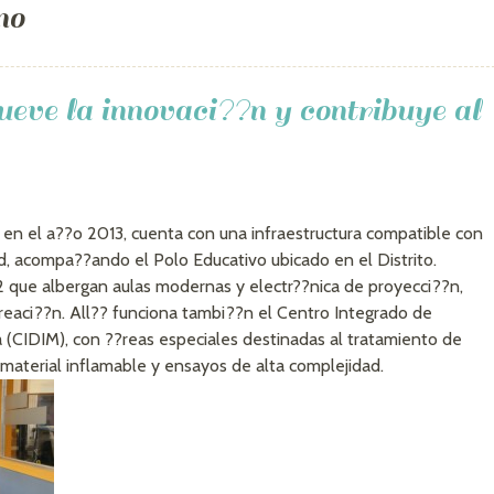
no
eve la innovaci??n y contribuye al
en el a??o 2013, cuenta con una infraestructura compatible con
ad, acompa??ando el Polo Educativo ubicado en el Distrito.
2 que albergan aulas modernas y electr??nica de proyecci??n,
ecreaci??n. All?? funciona tambi??n el Centro Integrado de
 (CIDIM), con ??reas especiales destinadas al tratamiento de
material inflamable y ensayos de alta complejidad.