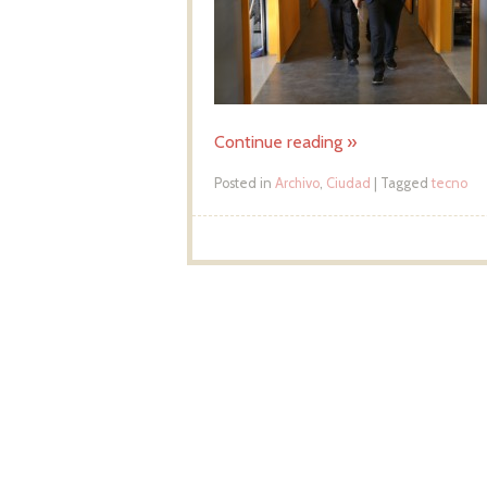
Continue reading
»
Posted in
Archivo
,
Ciudad
|
Tagged
tecno
Post navigation