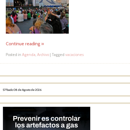
Continue reading
»
Posted in
Agenda
,
Archivo
|
Tagged
vacaciones
Post navigation
S??bado 08 de Agosto de 2026