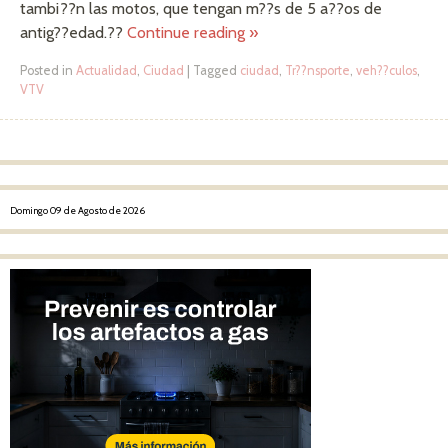
tambi??n las motos, que tengan m??s de 5 a??os de
antig??edad.??
Continue reading
»
Posted in
Actualidad
,
Ciudad
|
Tagged
ciudad
,
Tr??nsporte
,
veh??culos
,
VTV
Post navigation
Domingo 09 de Agosto de 2026