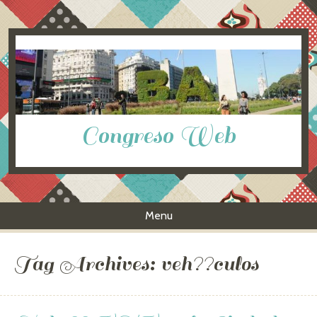
Congreso Web
Menu
Skip to content
Tag Archives:
veh??culos