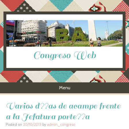
Congreso Web
Menu
Skip to content
Varios d??as de acampe frente
a la Jefatura porte??a
Posted on
20/10/2013
by
admin_congreso