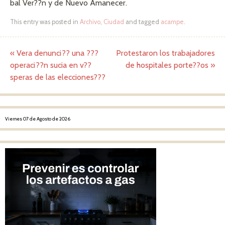
bal Ver??n y de Nuevo Amanecer.
This entry was posted in
Archivo
,
Ciudad
and tagged
acampe
.
«
Vera denunci?? una ???
Protestaron los trabajadores
Post navigation
operaci??n sucia en v??
de hospitales porte??os
»
speras de las elecciones???
Viernes 07 de Agosto de 2026