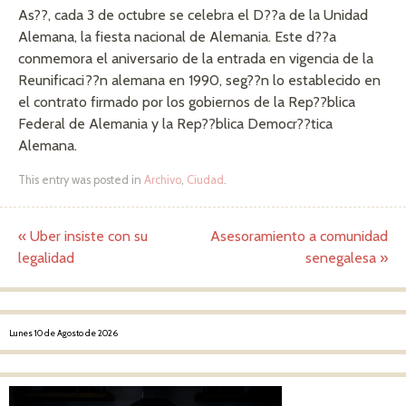
As??, cada 3 de octubre se celebra el D??a de la Unidad
Alemana, la fiesta nacional de Alemania. Este d??a
conmemora el aniversario de la entrada en vigencia de la
Reunificaci??n alemana en 1990, seg??n lo establecido en
el contrato firmado por los gobiernos de la Rep??blica
Federal de Alemania y la Rep??blica Democr??tica
Alemana.
This entry was posted in
Archivo
,
Ciudad
.
«
Uber insiste con su
Asesoramiento a comunidad
Post navigation
legalidad
senegalesa
»
Lunes 10 de Agosto de 2026