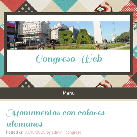
Congreso Web
Menu
Skip to content
Monumentos con colores
alemanes
Posted on
03/10/2020
by
admin_congreso