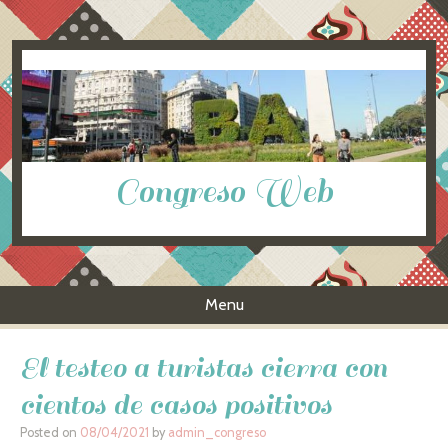
Congreso Web
Menu
Skip to content
El testeo a turistas cierra con
cientos de casos positivos
Posted on
08/04/2021
by
admin_congreso