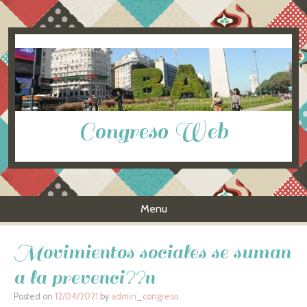
Congreso Web
Menu
Skip to content
Movimientos sociales se suman
a la prevenci??n
Posted on
12/04/2021
by
admin_congreso