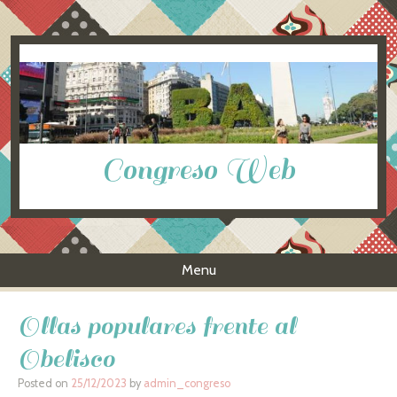
Congreso Web
Menu
Skip to content
Ollas populares frente al
Obelisco
Posted on
25/12/2023
by
admin_congreso