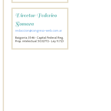
Director Federico
Somoza
redaccion@congreso-web.com.ar
Baigorria 3546- Capital Federal Reg.
Prop. intelectual 5032772- Ley 11.723