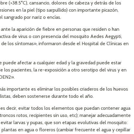
bre (>38.5°C), cansancio, dolores de cabeza y detrás de los
 lesiones en la piel (tipo sarpullido) con importante picazón,
l sangrado por nariz o encías.
 ante la aparición de fiebre en personas que residen o han
activa de virus o con presencia del mosquito Aedes Aegypti,
io de los síntomas», informaron desde el Hospital de Clínicas en
ue puede afectar a cualquier edad y la gravedad puede estar
 los pacientes, la re-exposición a otro serotipo del virus y en
r DEN2».
s importante es eliminar los posibles criaderos de los huevos
listas, deben sostenerse durante todo el año.
 es decir, evitar todos los elementos que puedan contener agua
troncos rotos, recipientes sin uso, etc); manejar adecuadamente
vitar larvas y pupas, que son etapas evolutivas del mosquito:
, plantas en agua o floreros (cambiar frecuente el agua y cepillar