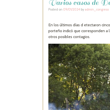
Varios casos de De
Posted on
09/01/2024
by
admin_congreso
En los últimos días d etectaron cin
porteño indicó que corresponden a la
otros posibles contagios.