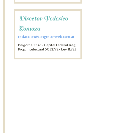
Director Federico
Somoza
redaccion@congreso-web.com.ar
Baigorria 3546- Capital Federal Reg.
Prop. intelectual 5032772- Ley 11.723